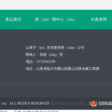
產品展示
新（xīn）聞中心（xīn）
生產車間
山東宇（yǔ）辰管業有限（xiàn）公司
聯係人：郭經（jīng）理
電話：13792942596
地址：山東省臨沂市蘭山區蒙山北路金鑼工業園
 ALL RIGHTS RESERVED
魯ICP備2021021819號-1
【