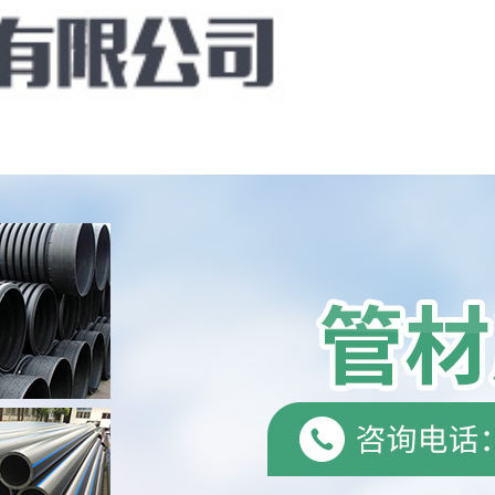
（zhōng）心