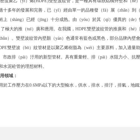
密度聚乙（yǐ）烯(HDPE)雙壁波紋管，是一種具有環狀結構外壁和（hé
過十多年的發展和完善，已（yǐ）經由單一的品種發（fā）展（zhǎn）到（d
術上（shàng）已經（jīng）十分成熟。由（yóu）於其（qí）優異的
o）了極大的推（tuī）廣和應用。在我國，HDPE雙壁波紋管的推廣和（h
zhǔn）。雙壁波紋管內壁顏（yán）色通常有藍色或黑色，部分品牌內壁會
DPE雙壁波（bō）紋管材是以聚乙烯樹脂為（wéi）主要原料，加入適量助劑
é）市政排（pái）汙用的新型管材。具有重量輕、排（pái）水阻力小、抗壓
管和水泥砼管的理想材料。
用領域：
用於工作壓力在0.6MPa以下的大型輸水，供水，排水，排汙，排氣，地鐵通