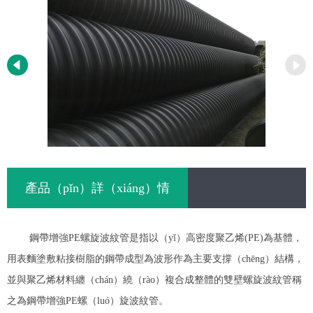
產品（pǐn）詳（xiáng）情
鋼帶增強PE螺旋波紋管是指以（yǐ）高密度聚乙烯(PE)為基體，
用表麵塗敷粘接樹脂的鋼帶成型為波形作為主要支撐（chēng）結構，
並與聚乙烯材料纏（chán）繞（rào）複合成整體的雙壁螺旋波紋管稱
之為鋼帶增強PE螺（luó）旋波紋管。