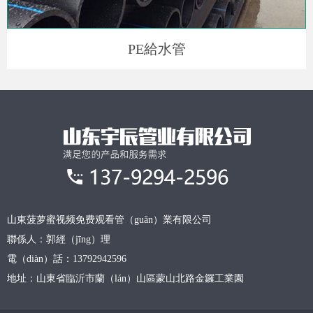
PE給水管
山東菠萝蜜视频免费观看管（guǎn）業有限公司
聯係人：郭經（jīng）理
電（diàn）話：13792942596
地址：山東省臨沂市蘭（lán）山區蒙山北路金鑼工業園