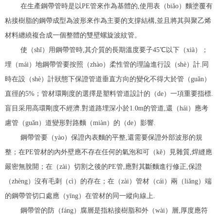
在生產鋼帶管時是以PE管來作為基體的,使用表（biǎo）麵塗覆有
粘接樹脂的鋼帶成型為波形來作為主要的支撐結構,並且將其與聚乙烯
材料纏繞複合成一個整體的雙壁螺旋波紋管。
使（shǐ）用鋼帶管時,其介質的長期溫度要子45℃以下（xià）；
埋（mái）地鋼帶管要按照（zhào）柔性管的理論進行設（shè）計.同
時在設（shè）計狀態下保證管道垂直方向的變化不得大於管（guǎn）
直徑的5%；管材環剛度的選擇是塑料管道設計的（de）一項重要指標.
盲目采用高環剛度不經濟.對道路埋深小於1.0m的管道,還（hái）應考
慮管（guǎn）道變形對路麵（miàn）的（de）影響.
鋼帶管要（yào）保證內表麵的平整,還需要保證外部波形的規
整；在PE管材的內外壁應不存在任何的氣泡和可（kě）見雜質,焊縫應
嚴密無脫開；在（zài）切割之後的PE管,應對其斷麵進行修正,保證
（zhèng）沒有毛刺（cì）的存在；在（zài）管材（cái）兩（liǎng）端
的鋼帶管切口處應（yīng）在管材的同一縱向線上.
鋼帶管的防（fáng）腐層是指粘接樹脂和外（wài）層,厚度應符