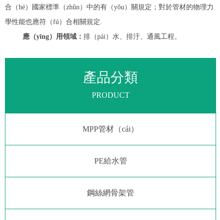
合（hé）國家標準（zhǔn）中的有（yǒu）關規定；對於管材的物理力
學性能也應符（fú）合相關規定.
應（yīng）用領域：
排（pái）水、排汙、通風工程。
產品分類
PRODUCT
MPP管材（cái）
PE給水管
鋼絲網骨架管