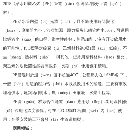
2018《給水用聚乙烯（PE）管道（dào）係統第2部分：管（guǎn）
材》。
PE給水管內壁（bì）光滑（huá），且不隨使用時間變化
（huà），摩擦阻力小，節省能源，壓力損失比鋼管約小30%，可選用
比鋼管小（xiǎo）的口徑。衛生性能好，無添加劑，沒有汙染飲用水
的可能性，ISO標準定級聚（jù）乙烯材料為0級(最（zuì）低級)，不
生（shēng）黴材料（liào），與其他一些常用塑料材料（liào）相比，
聚乙烯的耐黴菌性能要高很多，長期（qī）使用也不積垢。
PE管適用於溫（wēn）度不超過40℃，公稱壓力在1.6MPa以下，
一般（bān）用途的壓力輸（shū）水以及飲用水的輸送。主要有市政
埋地供水，建築給(排)水，農（nóng）田灌溉，水景工程等。
PE管（guǎn）材綜合性能道（dào）應用領（lǐng）域|耐溫性|低
（dī）溫脆化溫度很低，可在-40℃到60℃範圍（wéi）內（nèi）使
用，冬季安裝施工不會發（fā）生管道脆裂 。
應用領域：