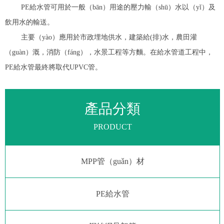
PE給水管可用於一般（bān）用途的壓力輸（shū）水以（yǐ）及
飲用水的輸送。
主要（yào）應用於市政埋地供水，建築給(排)水，農田灌
（guàn）溉，消防（fáng），水景工程等方麵。在給水管道工程中，
PE給水管最終將取代UPVC管。
產品分類
PRODUCT
MPP管（guǎn）材
PE給水管