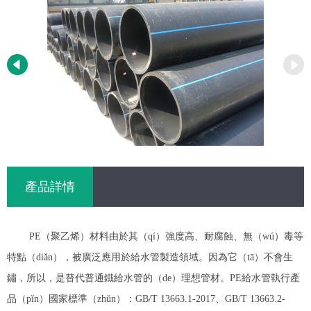
產品詳情
PE（聚乙烯）材料由於其（qí）強度高、耐腐蝕、無（wú）毒等
特點（diǎn），被廣泛應用於給水管製造領域。因為它（tā）不會生
鏽，所以，是替代普通鐵給水管的（de）理想管材。PE給水管執行產
品（pǐn）國家標準（zhǔn）：GB/T 13663.1-2017、GB/T 13663.2-