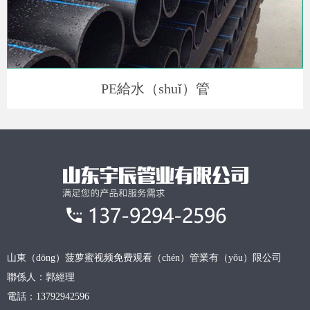
PE給水（shuǐ）管
山東（dōng）菠萝蜜视频免费观看（chén）管業有（yǒu）限公司
聯係人：郭經理
電話：13792942596