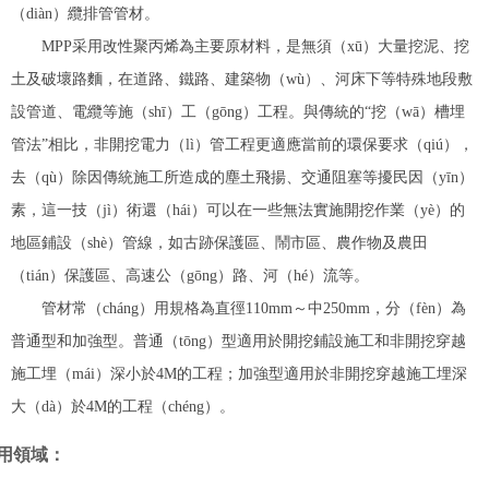
（diàn）纜排管管材。
MPP采用改性聚丙烯為主要原材料，是無須（xū）大量挖泥、挖
土及破壞路麵，在道路、鐵路、建築物（wù）、河床下等特殊地段敷
設管道、電纜等施（shī）工（gōng）工程。與傳統的“挖（wā）槽埋
管法”相比，非開挖電力（lì）管工程更適應當前的環保要求（qiú），
去（qù）除因傳統施工所造成的塵土飛揚、交通阻塞等擾民因（yīn）
素，這一技（jì）術還（hái）可以在一些無法實施開挖作業（yè）的
地區鋪設（shè）管線，如古跡保護區、鬧市區、農作物及農田
（tián）保護區、高速公（gōng）路、河（hé）流等。
管材常（cháng）用規格為直徑110mm～中250mm，分（fèn）為
普通型和加強型。普通（tōng）型適用於開挖鋪設施工和非開挖穿越
施工埋（mái）深小於4M的工程；加強型適用於非開挖穿越施工埋深
大（dà）於4M的工程（chéng）。
用領域
：