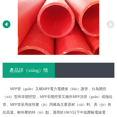
產品詳（xiáng）情
MPP管（guǎn）又稱MPP電力電纜保（bǎo）護管，分為開挖
（wā）型和非開挖型，MPP非開挖管又稱作MPP頂管（guǎn）或拖拉
管。MPP管采用改性聚（jù）丙烯為主要原材（cái）料。具（jù）有
抗高溫、耐外壓的特（tè）點，適用於10KV以下中低壓輸電線電