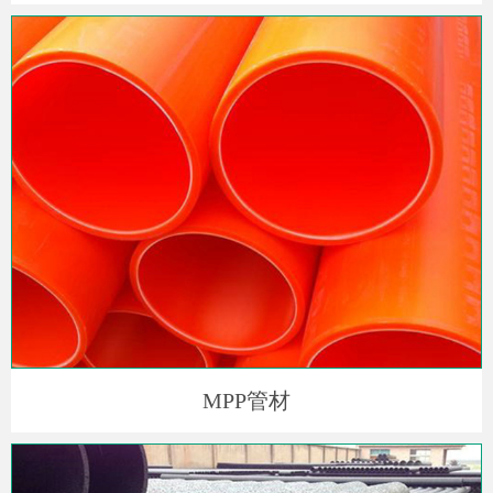
MPP管材