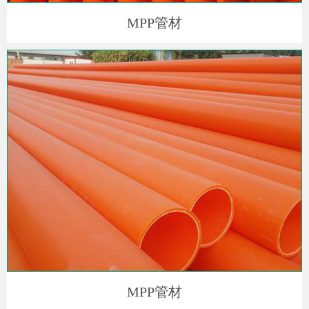
MPP管材
MPP管材