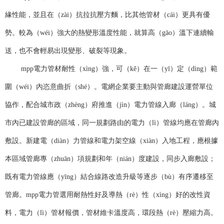
緣性能，並且在（zài）抗拉抗壓方麵，比其他管材（cái）更具有優
勢。較為（wéi）強大的熱變形溫度性能，就算高（gāo）溫下連續輸
送，也不會輕易出現變形、破裂等現象。
mpp電力管材耐性（xìng）強，可（kě）在一（yī）定（dìng）範
圍（wéi）內恣意曲折（shé）。電網企業要主動與管廊建設運營單位
協作，配合城市政（zhèng）府推進（jìn）電力管線入廊（láng）。城
市內已建設管廊的區域，同一規劃路由的電力（lì）管線均應在管廊內
敷設。新建電（diàn）力管線和電力架空線（xiàn）入地工程，應根據
本區域管廊專（zhuān）項規劃和年（nián）度建設，同步入廊敷設；
既有電力管線應（yīng）結合線路改造升級等逐步（bù）有序遷移至
管廊。mpp電力管選用耐熱性好及導熱（rè）性（xìng）好的改性資
料，電力（lì）管材報價，管材維卡溫度高，環段熱（rè）壓縮力高。