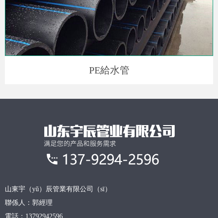
PE給水管
山東宇（yǔ）辰管業有限公司（sī）
聯係人：郭經理
電話：13792942596