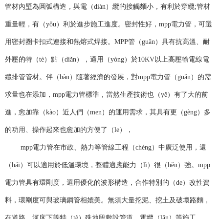
管材內壁為圓弧構造，與電（diàn）纜的接觸麵小，有利於穿纜;管材
重量輕，有（yǒu）利於進步施工進度。密封性好，mpp電力管，可選
用密封圈卡扣式連接和熱熔式焊接。MPP管（guǎn）具有抗高溫、耐
外壓的特（tè）點（diǎn），適用（yòng）於10KV以上高壓輸電線電
纜排管管材。伴（bàn）隨著經濟的發展，對mpp電力管（guǎn）的需
求量也在添加，mpp電力管標準，當然生產技術也（yě）有了大的前
進，愈加靠（kào）近人們（men）的運用需求，其具有更（gèng）多
的功用、操作起來也愈加的方便了（le），
mpp電力管在市政、熱力等管線工程（chéng）中廣泛使用，還
（hái）可以適用於低溫環境，整體適應能力（lì）很（hěn）強。mpp
電力管具有環剛度，選用優化的波形構造，合作特別的（de）改性資
料，環剛度可與玻璃鋼管相媲美。無須大量挖泥、挖土及破壞路麵，
在道路、河床下等特（tè）殊地段敷設管道、電纜（lǎn）等施工